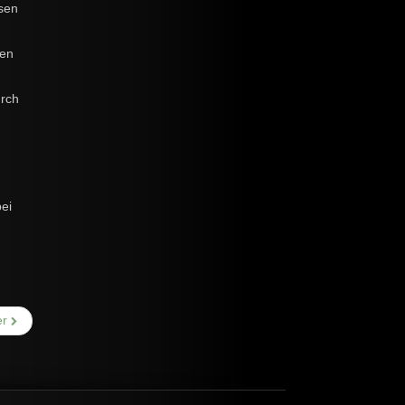
ssen
ken
urch
bei
er