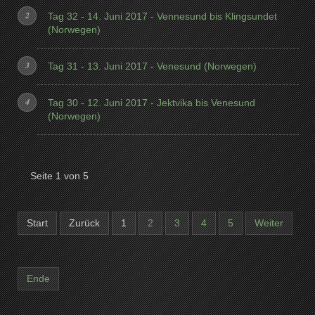
Tag 32 - 14. Juni 2017 - Vennesund bis Klingsundet
(Norwegen)
Tag 31 - 13. Juni 2017 - Venesund (Norwegen)
Tag 30 - 12. Juni 2017 - Jektvika bis Venesund
(Norwegen)
Seite 1 von 5
Start
Zurück
1
2
3
4
5
Weiter
Ende